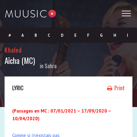
#
A
B
C
D
E
F
G
H
I
Khaled
J
K
L
M
N
O
P
Q
R
S
Aïcha (MC)
in
Sahra
T
U
V
W
X
Y
Z
LYRIC
Print
(Passages
en MC : 07/01/2021 – 17/09/2020 –
10/04/2020)
Comme si j’n’existais pas