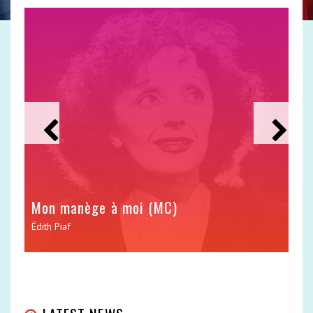
Mon manège à moi (MC)
J
Édith Piaf
Lo