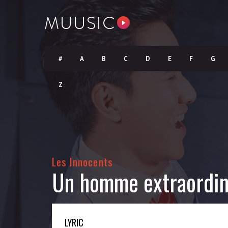
#
A
B
C
D
E
F
G
Z
Les Innocents
Un homme extraordin
LYRIC