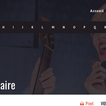
Accueil
H
I
J
K
L
M
N
O
P
Q
aire
Print
VI