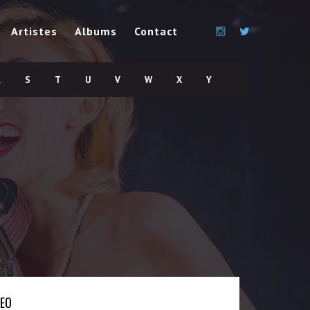
Artistes
Albums
Contact
R
S
T
U
V
W
X
Y
DEO