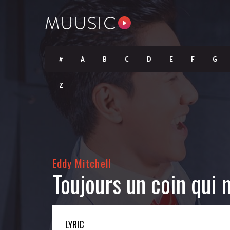
#
A
B
C
D
E
F
G
Z
Eddy Mitchell
Toujours un coin qui 
LYRIC