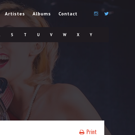
Artistes
Albums
Contact
R
S
T
U
V
W
X
Y
Print