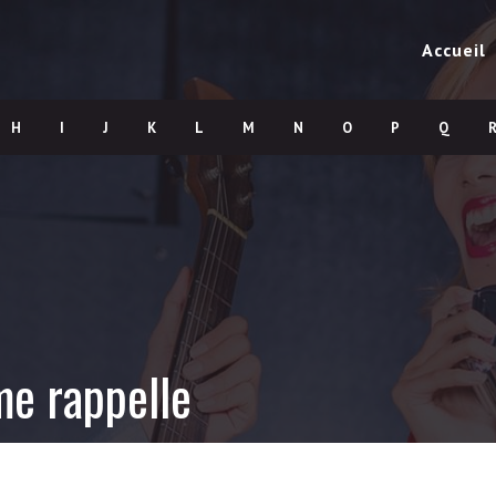
Accueil
H
I
J
K
L
M
N
O
P
Q
me rappelle