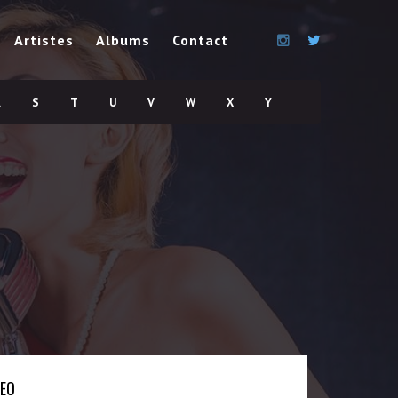
Artistes
Albums
Contact
R
S
T
U
V
W
X
Y
DEO