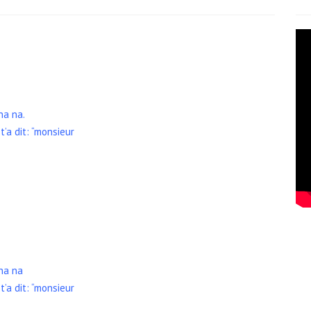
na na.
’a dit: “monsieur
 na na
’a dit: “monsieur