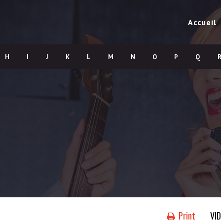
Accueil
H
I
J
K
L
M
N
O
P
Q
Print
VI