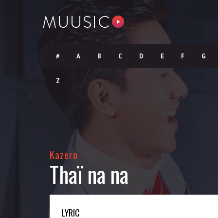
#
A
B
C
D
E
F
G
Z
Kazero
Thaï na na
LYRIC