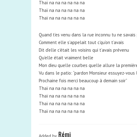
Thaï na na na na na na
Thaï na na na na na na
Thaï na na na na na na
Quand t’es venu dans la rue inconnu tu ne savais
Comment elle s’appelait tout c’qu’on t’avais
Dit d’elle c’était les voisins qui t’avais prévenu
Qu’elle était vraiment belle
Mon dieu quelle courbes quelle allure la première 
Vu dans le patio: “pardon Monsieur essuyez-vous l
Prochaine fois merci beaucoup à demain soir”
Thaï na na na na na na
Thaï na na na na na na
Thaï na na na na na na
Thaï na na na na na na
Rémi
Added by