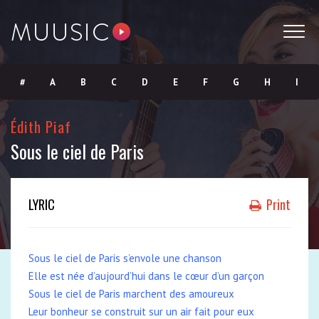
#
A
B
C
D
E
F
G
H
I
J
K
L
M
N
O
P
Q
R
S
Édith Piaf
Sous le ciel de Paris
T
U
V
W
X
Y
Z
LYRIC
Print
Sous le ciel de Paris s’envole une chanson
Elle est née d’aujourd’hui dans le cœur d’un garçon
Sous le ciel de Paris marchent des amoureux
Leur bonheur se construit sur un air fait pour eux