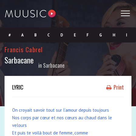
#
A
B
C
D
E
F
G
H
I
Francis Cabrel
J
K
L
M
N
O
P
Q
R
S
Sarbacane
in
Sarbacane
T
U
V
W
X
Y
Z
LYRIC
Print
On croyait savoir tout sur l’amour depuis toujours
Nos corps par cœur et nos cœurs au chaud dans le
velours
Et puis te voilà bout de femme, comme