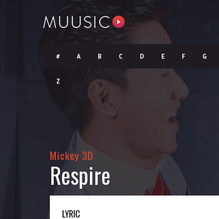
#
A
B
C
D
E
F
G
Z
Mickey 3D
Respire
LYRIC