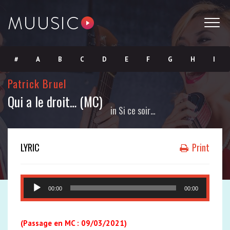
#
A
B
C
D
E
F
G
H
I
Patrick Bruel
J
K
L
M
N
O
P
Q
R
S
Qui a le droit… (MC)
in
Si ce soir…
T
U
V
W
X
Y
Z
LYRIC
Print
Lecteur
00:00
00:00
audio
(Passage en MC : 09/03/2021)