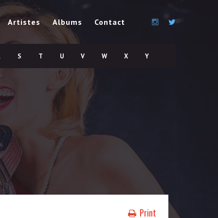
Artistes
Albums
Contact
R
S
T
U
V
W
X
Y
Print