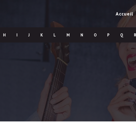
Accueil
H
I
J
K
L
M
N
O
P
Q