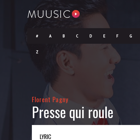
#
A
B
C
D
E
F
G
Z
Florent Pagny
Presse qui roule
LYRIC