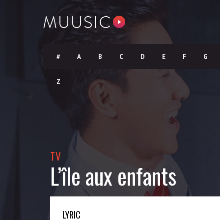
#
A
B
C
D
E
F
G
Z
TV
L’île aux enfants
LYRIC