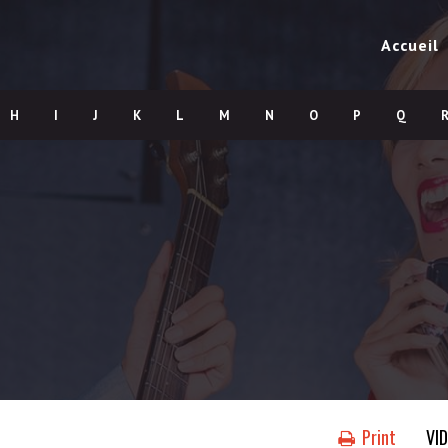
Accueil
H
I
J
K
L
M
N
O
P
Q
Print
VI