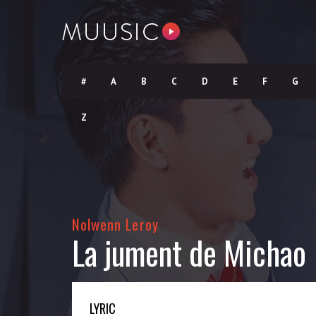
#
A
B
C
D
E
F
G
Z
Nolwenn Leroy
La jument de Michao
LYRIC