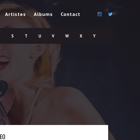
Artistes
Albums
Contact
R
S
T
U
V
W
X
Y
DEO