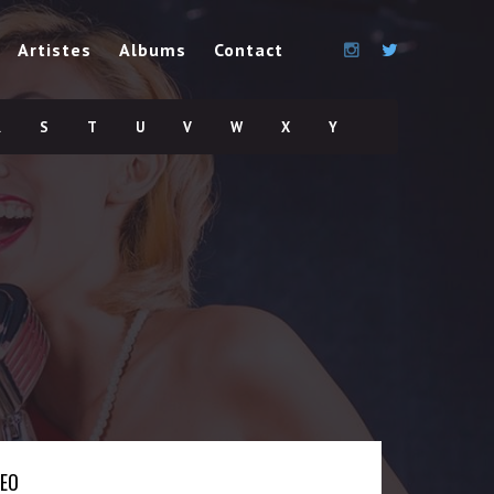
Artistes
Albums
Contact
R
S
T
U
V
W
X
Y
DEO