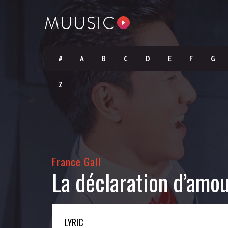
#
A
B
C
D
E
F
G
Z
France Gall
La déclaration d’amo
LYRIC