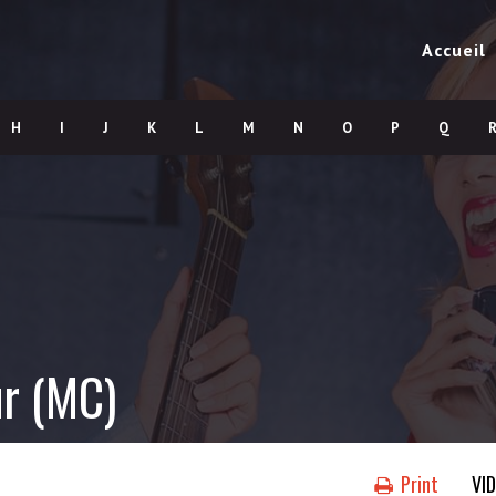
Accueil
H
I
J
K
L
M
N
O
P
Q
ur (MC)
Print
VI