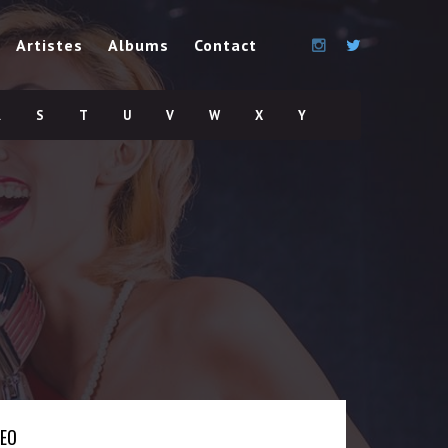
Artistes
Albums
Contact
R
S
T
U
V
W
X
Y
DEO