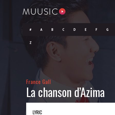
#
A
B
C
D
E
F
G
Z
France Gall
La chanson d’Azima
LYRIC