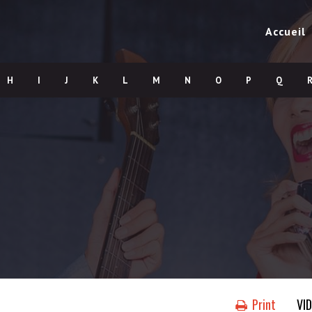
Accueil
H
I
J
K
L
M
N
O
P
Q
Print
VI