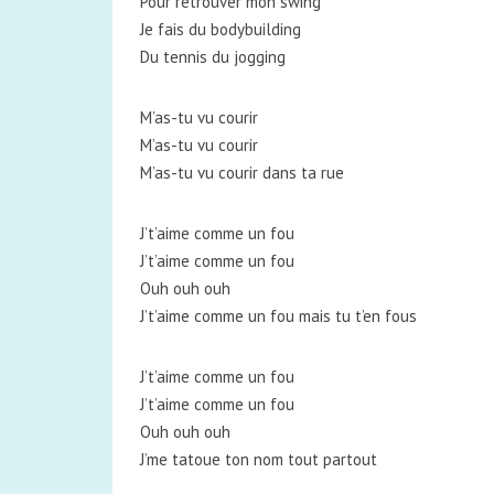
Pour retrouver mon swing
Je fais du bodybuilding
Du tennis du jogging
M’as-tu vu courir
M’as-tu vu courir
M’as-tu vu courir dans ta rue
J’t’aime comme un fou
J’t’aime comme un fou
Ouh ouh ouh
J’t’aime comme un fou mais tu t’en fous
J’t’aime comme un fou
J’t’aime comme un fou
Ouh ouh ouh
J’me tatoue ton nom tout partout