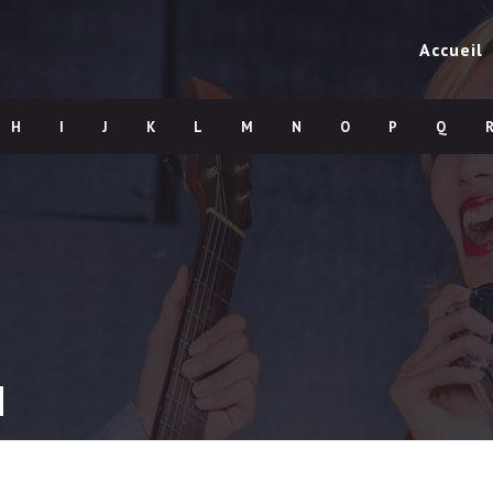
Accueil
H
I
J
K
L
M
N
O
P
Q
u