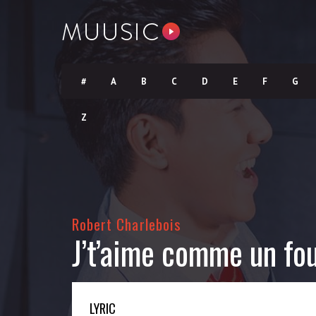
#
A
B
C
D
E
F
G
Z
Robert Charlebois
J’t’aime comme un fo
LYRIC