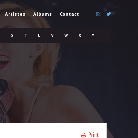
Artistes
Albums
Contact
R
S
T
U
V
W
X
Y
Print