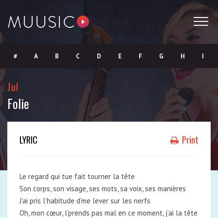
#
A
B
C
D
E
F
G
H
I
J
K
L
M
N
O
P
Q
R
S
Jul
Folie
T
U
V
W
X
Y
Z
LYRIC
Print
Le regard qui tue fait tourner la tête
Son corps, son visage, ses mots, sa voix, ses manières
J’ai pris l’habitude d’me lever sur les nerfs
Oh, mon cœur, l’prends pas mal en ce moment, j’ai la tête