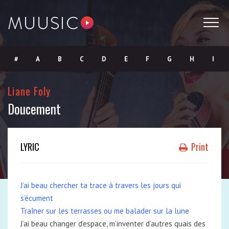
#
A
B
C
D
E
F
G
H
I
J
K
L
M
N
O
P
Q
R
S
Liane Foly
Doucement
T
U
V
W
X
Y
Z
LYRIC
Print
J’ai beau chercher ta trace à travers les jours qui
s’écument
Traîner sur les terrasses ou me balader sur la lune
J’ai beau changer d’espace, m’inventer d’autres quais des