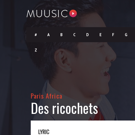
#
A
B
C
D
E
F
G
Z
Paris Africa
Des ricochets
LYRIC