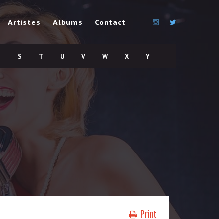
Artistes
Albums
Contact
R
S
T
U
V
W
X
Y
Print