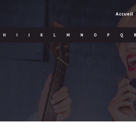
Accueil
H
I
J
K
L
M
N
O
P
Q