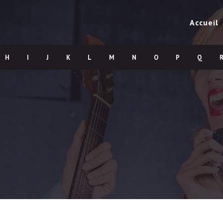
Accueil
H
I
J
K
L
M
N
O
P
Q