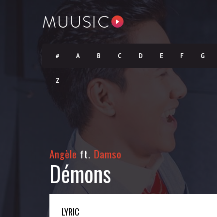
#
A
B
C
D
E
F
G
Z
Angèle
ft.
Damso
Démons
LYRIC