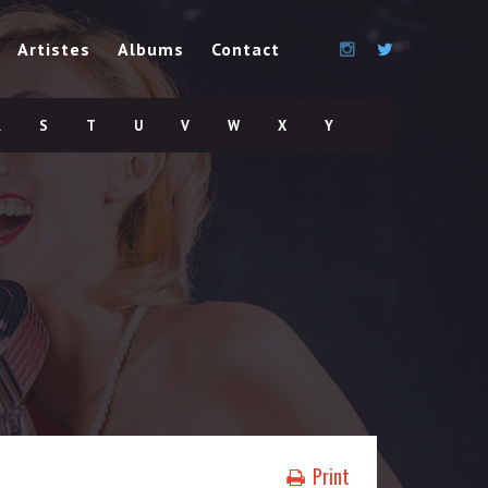
Artistes
Albums
Contact
R
S
T
U
V
W
X
Y
Print