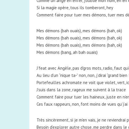
Comme un ange en enfer, j’oublie mon nom, eh eh 
Si la magie opère, tous ils tomberont, hey
Comment faire pour tuer mes démons, tuer mes 
Mes démons (bah ouais), mes démons (bah, ok)
Mes démons (bah ouais), mes démons (bah, ok)
Mes démons (bah ouais), mes démons (bah, ok)
Mes démons (bang, ah bah ouais)
J’feat avec Angèle, pas d’gros mots, radio, faut qu
Au lieu d’un “nique ta-” non, non, j’dirai “grand bien
Portefeuilles achromate ne voit que violet, vert, i
J’suis dans la zone, rageux me suivent à la trace
Comment faire pour tuer les haineux, juste en n’e
Ces faux rappeurs, non, font moins de vues qu’j’a
Très sincèrement, si je m’en vais, je ne reviendrai 
Besoin d’explorer autre chose, me perdre dans le