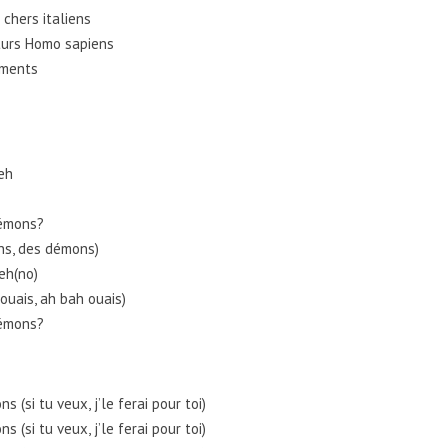
chers italiens
uturs Homo sapiens
léments
eh
démons?
ns, des démons)
eh(no)
 ouais, ah bah ouais)
démons?
si tu veux, j’le ferai pour toi)
si tu veux, j’le ferai pour toi)