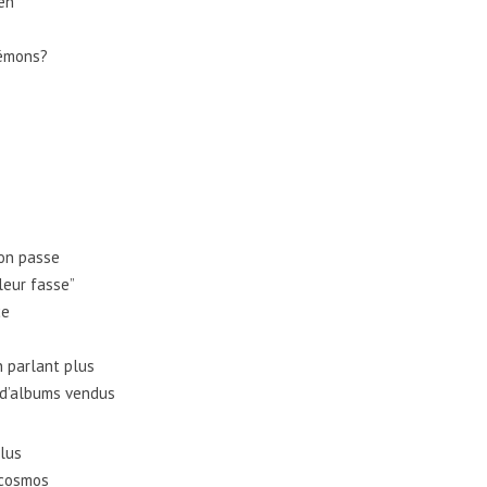
eh
démons?
’on passe
 leur fasse”
ce
n parlant plus
i d’albums vendus
plus
 cosmos