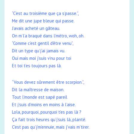
“C’est au troisième que ça s’passe.”,
Me dit une jupe bleue qui passe.
J’avais acheté un gâteau.
On m’l’a braqué dans l’métro, woh, oh.
“Comme c’est gentil d’être venu”,
Dit un type qu’j’ai jamais vu.
Oui mais moi j’suis v’nu pour toi
Et toi t’es toujours pas là.
“Vous devez sûrement être scorpion.”,
Dit la maîtresse de maison.
Tout l’monde est sapé pareil
Et j’suis d’moins en moins à l’aise.
Lola, pourquoi, pourquoi t’es pas là ?
Ça fait trois heures qu’j’suis là, planté.
C’est pas qu’j’m’ennuie, mais j’vais m’tirer.