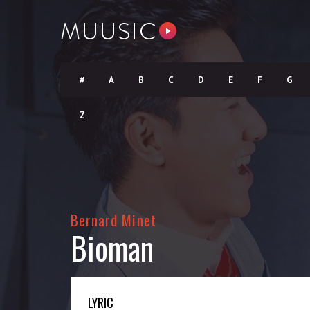
#
A
B
C
D
E
F
G
Z
Bernard Minet
Bioman
LYRIC