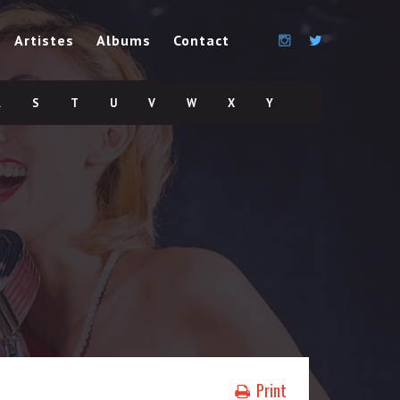
Artistes
Albums
Contact
R
S
T
U
V
W
X
Y
Print