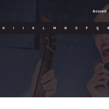
Accueil
H
I
J
K
L
M
N
O
P
Q