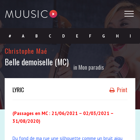
#
A
B
C
D
E
F
G
H
I
Christophe Maé
J
K
L
M
N
O
P
Q
R
S
Belle demoiselle (MC)
in
Mon paradis
T
U
V
W
X
Y
Z
LYRIC
Print
(Passages
en MC : 21/06/2021 – 02/03/2021 –
31/08/2020)
Du fond de ma rue une silhouette comme un bruit aigu