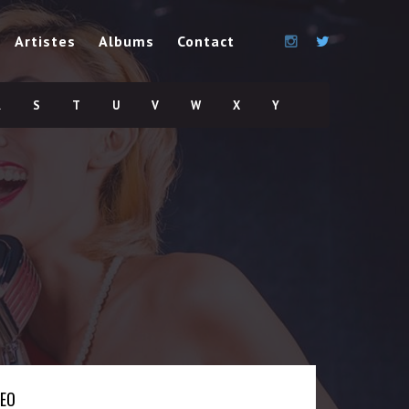
Artistes
Albums
Contact
R
S
T
U
V
W
X
Y
DEO