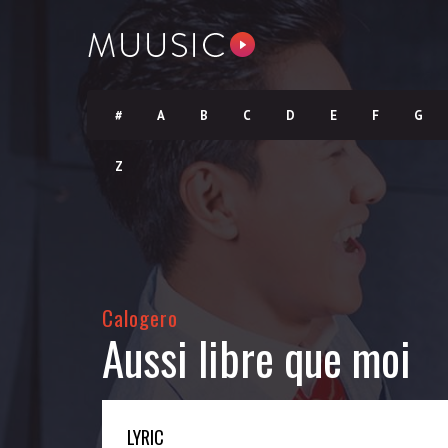
#
A
B
C
D
E
F
G
Z
Calogero
Aussi libre que moi
LYRIC