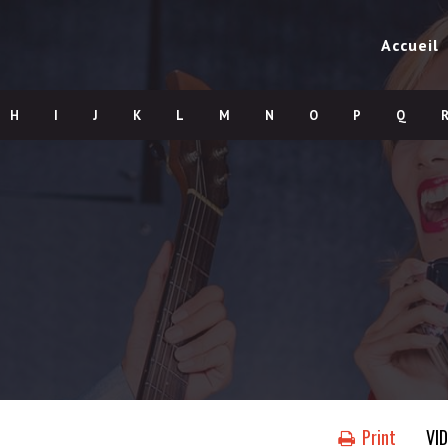
Accueil
H
I
J
K
L
M
N
O
P
Q
Print
VI