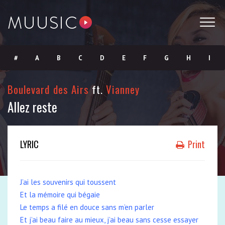
#
A
B
C
D
E
F
G
H
I
J
K
L
M
N
O
P
Q
R
S
Boulevard des Airs
ft.
Vianney
Allez reste
T
U
V
W
X
Y
Z
LYRIC
Print
J’ai les souvenirs qui toussent
Et la mémoire qui bégaie
Le temps a filé en douce sans m’en parler
Et j’ai beau faire au mieux, j’ai beau sans cesse essayer