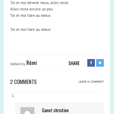
Toi et moi devenir vieux, allez reste
Allez reste encore un peu
Toi et moi faire au mieux
Toi et moi faire au mieux
Rémi
SHARE
Added by
2 COMMENTS
LEAVE A COMMENT
Ganot christine