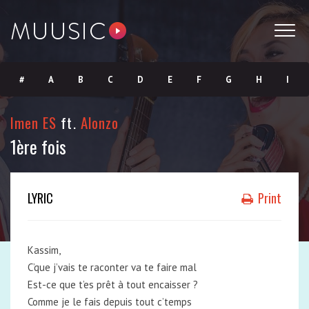
#
A
B
C
D
E
F
G
H
I
J
K
L
M
N
O
P
Q
R
S
Imen ES
ft.
Alonzo
1ère fois
T
U
V
W
X
Y
Z
LYRIC
Print
Kassim,
C’que j’vais te raconter va te faire mal
Est-ce que t’es prêt à tout encaisser ?
Comme je le fais depuis tout c’temps