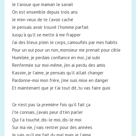
Je t’avoue que maman le savait
On est ensemble depuis trois ans
Je m’en veux de te l’avoir caché
Je pensais avoir trouvé l’homme parfait
Jusqu’à qu’il se mette à me frapper
J’ai des bleus plein le corps, camouflés par mes habits
Pour un oui pour un non, monsieur me prenait pour cible
Humiliée, je perdais confiance en moi, j’ai subi
Renfermée sur moi-même, j’en ai perdu des amis
Kassim, je l’aime, je pensais qu’il allait changer
Pardonne-moi mon frère, j’me suis mise en danger
Et maintenant que je t’ai tout dit, tu vas faire quoi
Ce n’est pas la première fois qu’il fait ça
J’te connais, j’avais peur d’t’en parler
Qui t’a touché, dis-le moi, dis-le moi
Sur ma vie, j’vais rentrer pour des années
Je sais qu’il me fait du mal mais je l’aime